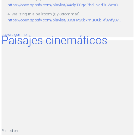
https://open.spotify.com/playlist/44xlpTCqdPbdjlNdd7uWmC…
4. Wallzing in a ballroom (By Strömmar)
https://open.spotify.com/playlist/33MHv25bxmuO0bRf8WfySv…
Leave a comment
Paisajes cinemáticos
Posted on