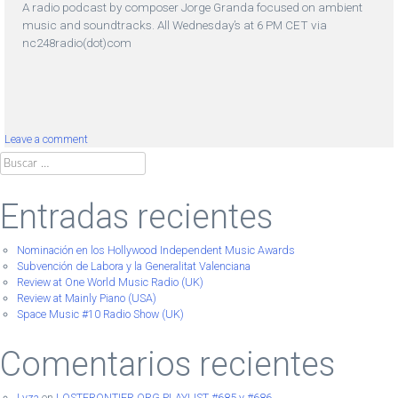
A radio podcast by composer Jorge Granda focused on ambient
music and soundtracks. All Wednesday’s at 6 PM CET via
nc248radio(dot)com
Leave a comment
Buscar:
Entradas recientes
Nominación en los Hollywood Independent Music Awards
Subvención de Labora y la Generalitat Valenciana
Review at One World Music Radio (UK)
Review at Mainly Piano (USA)
Space Music #10 Radio Show (UK)
Comentarios recientes
Lyza
en
LOSTFRONTIER.ORG PLAYLIST #685 y #686