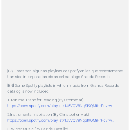
[ES] Estas son algunas playlists de Spotify en las que recientemente
han sido incorporadas obras del catálogo Granda Records.
[EN] Some Spotify playlists in which music from Granda Records
catalog is now included:
1. Minimal Piano for Reading (By Strömmar)
https://open.spotify.com/playlist/1J5VQV8NqSI9QMiHrPcvrw…
2.Instrumental Inspiration (By Christopher Mak)
https://open.spotify.com/playlist/1J5VQV8NqSI9QMiHrPcvrw…
3. Winter Music (By Paz del Castillo)