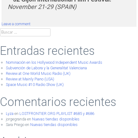
November 21-29 (SPAIN)
Leave a comment
Buscar:
Entradas recientes
Nominación en los Hollywood Independent Music Awards
Subvención de Labora y la Generalitat Valenciana
Review at One World Music Radio (UK)
Review at Mainly Piano (USA)
Space Music #10 Radio Show (UK)
Comentarios recientes
Lyza
en
LOSTFRONTIER.ORG PLAYLIST #685 y #686
jorgegranda
en
Nuevas tiendas disponibles
Sara Priego
en
Nuevas tiendas disponibles