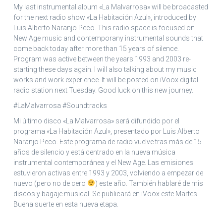
My last instrumental album «La Malvarrosa» will be broacasted
for the next radio show «La Habitación Azul», introduced by
Luis Alberto Naranjo Peco. This radio space is focused on
New Age music and contemporany instrumental sounds that
come back today after more than 15 years of silence.
Program was active between the years 1993 and 2003 re-
starting these days again. I will also talking about my music
works and work experience. It will be posted on iVoox digital
radio station next Tuesday. Good luck on this new journey.
#LaMalvarrosa #Soundtracks
Mi último disco «La Malvarrosa» será difundido por el
programa «La Habitación Azul», presentado por Luis Alberto
Naranjo Peco. Este programa de radio vuelve tras más de 15
años de silencio y está centrado en la nueva música
instrumental contemporánea y el New Age. Las emisiones
estuvieron activas entre 1993 y 2003, volviendo a empezar de
nuevo (pero no de cero
) este año. También hablaré de mis
discos y bagaje musical. Se publicará en iVoox este Martes.
Buena suerte en esta nueva etapa.